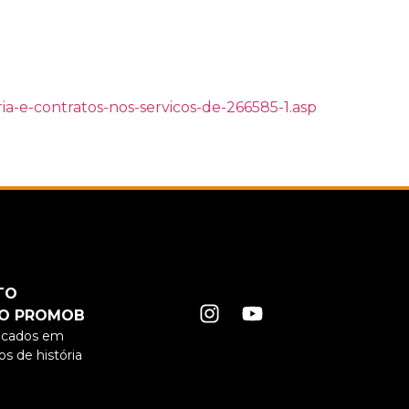
ria-e-contratos-nos-servicos-de-266585-1.asp
TO
O PROMOB
ficados em
s de história