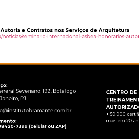
 Autoria e Contratos nos Serviços de Arquitetura
a/noticias/seminario-internacional-asbea-honorarios-auto
ço:
neral Severiano, 192, Botafogo
CENTRO DE
 Janeiro, RJ
TREINAMEN
AUTORIZAD
o@institutobramante.com.br
+ 50.000 certi
mais em 20 ano
mento:
98420-7399 (celular ou ZAP)