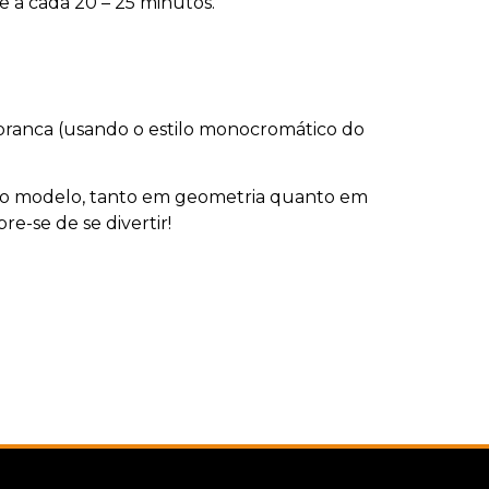
 a cada 20 – 25 minutos.
 branca (usando o estilo monocromático do
e ao modelo, tanto em geometria quanto em
e-se de se divertir!