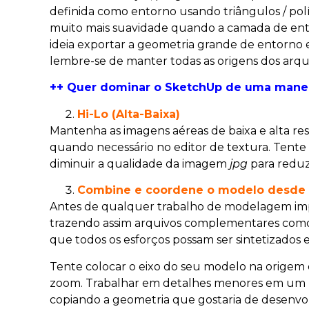
definida como entorno usando triângulos / po
muito mais suavidade quando a camada de ento
ideia exportar a geometria grande de entorn
lembre-se de manter todas as origens dos arq
++ Quer dominar o SketchUp de uma maneir
Hi-Lo (Alta-Baixa)
Mantenha as imagens aéreas de baixa e alta res
quando necessário no editor de textura. Tent
diminuir a qualidade da imagem
jpg
para reduz
Combine e coordene o modelo desde o
Antes de qualquer trabalho de modelagem impor
trazendo assim arquivos complementares como e
que todos os esforços possam ser sintetizado
Tente colocar o eixo do seu modelo na origem
zoom. Trabalhar em detalhes menores em um mo
copiando a geometria que gostaria de desenvol