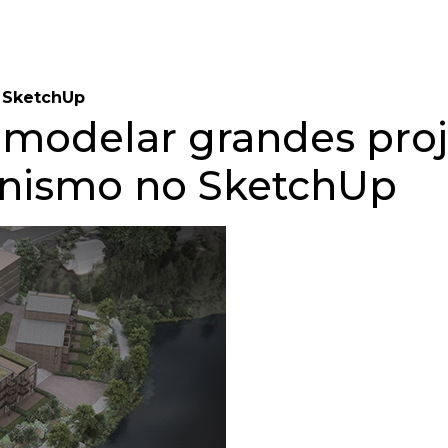
o SketchUp
a modelar grandes pro
anismo no SketchUp