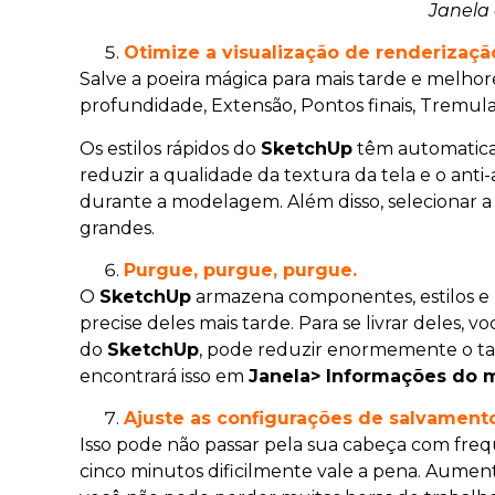
Janela
Otimize a visualização de renderizaçã
Salve a poeira mágica para mais tarde e melho
profundidade, Extensão, Pontos finais, Tremul
Os estilos rápidos do
SketchUp
têm automaticam
reduzir a qualidade da textura da tela e o anti
durante a modelagem. Além disso, selecionar
grandes.
Purgue, purgue, purgue.
O
SketchUp
armazena componentes, estilos e 
precise deles mais tarde. Para se livrar deles, v
do
SketchUp
, pode reduzir enormemente o ta
encontrará isso em
Janela> Informações do m
Ajuste as configurações de salvament
Isso pode não passar pela sua cabeça com fre
cinco minutos dificilmente vale a pena. Aumen