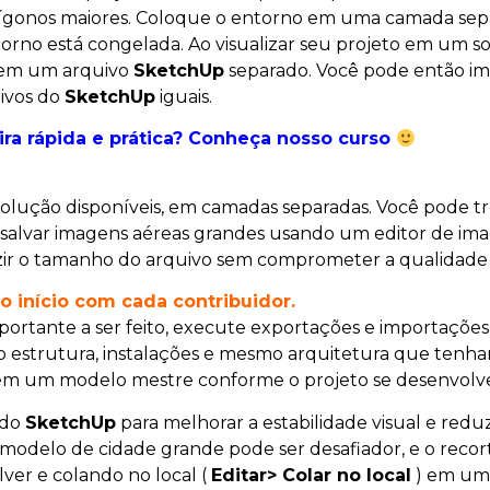
lígonos maiores. Coloque o entorno em uma camada sep
rno está congelada. Ao visualizar seu projeto em um s
o em um arquivo
SketchUp
separado. Você pode então imp
uivos do
SketchUp
iguais.
a rápida e prática? Conheça nosso curso
olução disponíveis, em camadas separadas. Você pode tro
e salvar imagens aéreas grandes usando um editor de i
ir o tamanho do arquivo sem comprometer a qualidade
 início com cada
contribuidor.
tante a ser feito, execute exportações e importações d
strutura, instalações e mesmo arquitetura que tenham s
s em um modelo mestre conforme o projeto se desenvolv
 do
SketchUp
para melhorar a estabilidade visual e redu
delo de cidade grande pode ser desafiador, e o recort
ver e colando no local (
Editar> Colar no local
) em um