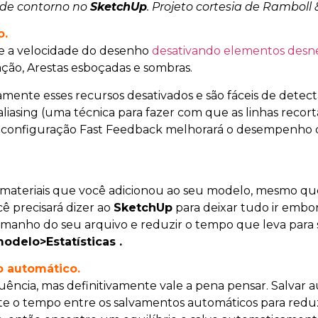
 de contorno no
SketchUp
. Projeto cortesia de Rambol
o.
re a velocidade do desenho
desativando elementos desne
ação, Arestas esboçadas e sombras.
ente esses recursos desativados e são fáceis de detect
-aliasing (uma técnica para fazer com que as linhas reco
 a configuração Fast Feedback melhorará o desempenho
materiais que você adicionou ao seu modelo, mesmo que
ocê precisará dizer ao
SketchUp
para deixar tudo ir embo
manho do seu arquivo e reduzir o tempo que leva para s
odelo>Estatísticas .
o automático.
quência, mas definitivamente vale a pena pensar. Salv
te o tempo entre os salvamentos automáticos para redu