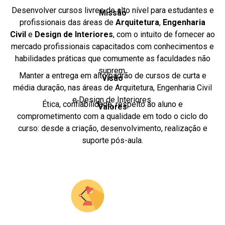
Desenvolver cursos livres de alto nível para estudantes e
Missão
profissionais das áreas de
Arquitetura
,
Engenharia
Civil
e
Design de Interiores
, com o intuito de fornecer ao
mercado profissionais capacitados com conhecimentos e
habilidades práticas que comumente as faculdades não
suprem.
Manter a entrega em alto padrão de cursos de curta e
Visão
média duração, nas áreas de Arquitetura, Engenharia Civil
e Design de Interiores.
Ética, confiabilidade, respeito ao aluno e
Valores
comprometimento com a qualidade em todo o ciclo do
curso: desde a criação, desenvolvimento, realização e
suporte pós-aula.