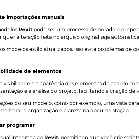
vite importações manuais
modelos
Revit
pode ser um processo demorado e propens
lquer alteração feita no arquivo original seja automati
se os modelos estão atualizados. Isso evita problemas de
.
isibilidade de elementos
 visibilidade e a aparência dos elementos de acordo com
sentação e a análise do projeto, facilitando a criação de v
entações do seu modelo, como por exemplo, uma vista para 
 vai melhorar a organização e clareza na documentação.
ar programar
ual integrada ao
Revit,
permitindo que você crie script