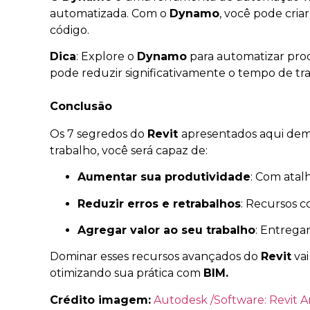
automatizada. Com o
Dynamo
, você pode cria
código.
Dica
: Explore o
Dynamo
para automatizar proc
pode reduzir significativamente o tempo de tr
Conclusão
Os 7 segredos do
Revit
apresentados aqui demo
trabalho, você será capaz de:
Aumentar sua produtividade
: Com atal
Reduzir erros e retrabalhos
: Recursos c
Agregar valor ao seu trabalho
: Entrega
Dominar esses recursos avançados do
Revit
vai
otimizando sua prática com
BIM.
Crédito imagem:
Autodesk /Software: Revit A