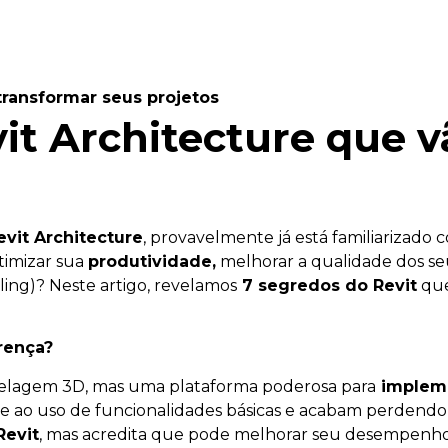
transformar seus projetos
it Architecture que 
evit Architecture
, provavelmente já está familiarizado 
timizar sua
produtividade,
melhorar a qualidade dos seu
ing)? Neste artigo, revelamos
7 segredos do Revit
que
rença?
lagem 3D, mas uma plataforma poderosa para
impleme
am-se ao uso de funcionalidades básicas e acabam perden
Revit
, mas acredita que pode melhorar seu desempenho