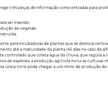
ge três peças de informação como entradas para produzi
ara ser inserido.
odução de vegetais.
onstruída.
rte para incubadoras de plantas que se desloca vertical
mento até a maturidade da planta (45 dias no caso da a
 controlado que coleta água da chuva, que regula a luz
 de espécies, a produção agrícola inclui as culturas ma
uma única torre pode chegar a um ritmo de produção de 4