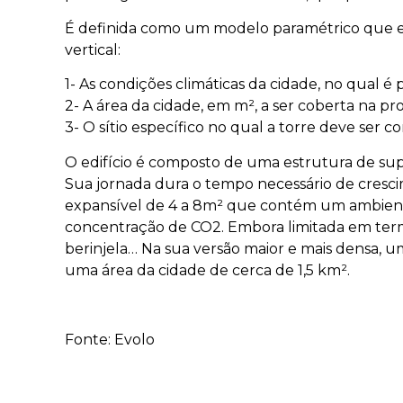
É definida como um modelo paramétrico que exi
vertical:
1- As condições climáticas da cidade, no qual é p
2- A área da cidade, em m², a ser coberta na pr
3- O sítio específico no qual a torre deve ser c
O edifício é composto de uma estrutura de supo
Sua jornada dura o tempo necessário de cresci
expansível de 4 a 8m² que contém um ambiente
concentração de CO2. Embora limitada em termos
berinjela… Na sua versão maior e mais densa, 
uma área da cidade de cerca de 1,5 km².
Fonte: Evolo