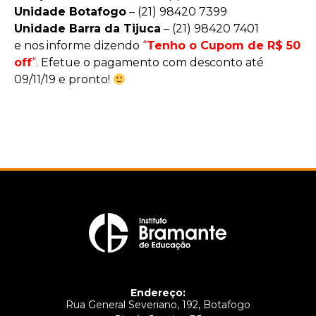
Unidade Botafogo
– (21) 98420 7399
Unidade Barra da Tijuca
– (21) 98420 7401
e nos informe dizendo
“
Tenho o Cupom de R$ 50
off
“
. Efetue o pagamento com desconto até
09/11/19 e pronto!
Endereço:
Rua General Severiano, 192, Botafogo