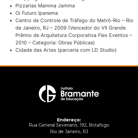
Pizzarias Mamma Jamma
Oi Futuro Ipanema
Centro de Controle de Tráfego do Metrô-Rio – Rio
de Janeiro, RJ – 2009 (Vencedor do VII Grande
Prêmio de Arquitetura Corporativa Flex Eventos –
2010 – Categoria: Obras Públicas)
Cidade das Artes (parceria com LD Studio)
Endereço:
Rua General Severiano, 192, Botafogo
Rio de Janeiro, RJ