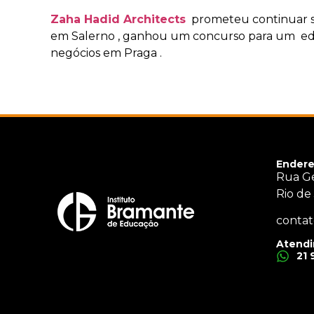
Zaha Hadid Architects
prometeu continuar se
em Salerno , ganhou um concurso para um edif
negócios em Praga .
Endere
Rua Ge
Rio de
contat
Atendi
21 