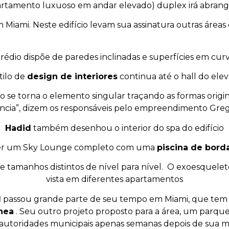
tamento luxuoso em andar elevado) duplex irá abranger
m Miami. Neste edifício levam sua assinatura outras áre
rédio dispõe de paredes inclinadas e superfícies em cur
tilo de
design de interiores
continua até o hall do ele
o se torna o elemento singular traçando as formas origi
sidência”, dizem os responsáveis pelo empreendimento Gr
Hadid
também desenhou o interior do spa do edifício
recer um Sky Lounge completo com uma
piscina de borda
tamanhos distintos de nível para nível. O exoesquele
vista em diferentes apartamentos
d
passou grande parte de seu tempo em Miami, que te
nea
. Seu outro projeto proposto para a área, um parqu
r autoridades municipais apenas semanas depois de sua m