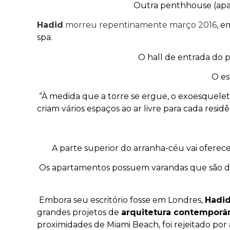
Outra penthhouse (apar
Hadid
morreu repentinamente março 2016
, e
spa.
O hall de entrada do p
O es
“À medida que a torre se ergue, o exoesquelet
criam vários espaços ao ar livre para cada re
A parte superior do arranha-céu vai ofe
Os apartamentos possuem varandas que são de 
Embora seu escritório fosse em Londres,
Hadi
grandes projetos de
arquitetura contemporâ
proximidades de Miami Beach, foi rejeitado po