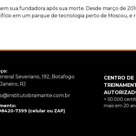
m sua fundadora após sua morte. Desde março de 2016
ício em um parque de tecnologia perto de Moscou, e r
ço:
neral Severiano, 192, Botafogo
CENTRO DE
 Janeiro, RJ
TREINAMEN
AUTORIZAD
o@institutobramante.com.br
+ 50.000 certi
mais em 20 ano
mento:
98420-7399 (celular ou ZAP)