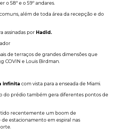
 o 58º e o 59º andares.
as comuns, além de toda área da recepção e do
va assinadas por
Hadid.
vador
nais de terraços de grandes dimensões que
egg COVIN e Louis Birdman.
 infinita
com vista para a enseada de Miami.
to do prédio também gera diferentes pontos de
m tido recentemente um boom de
e de estacionamento em espiral nas
orte.