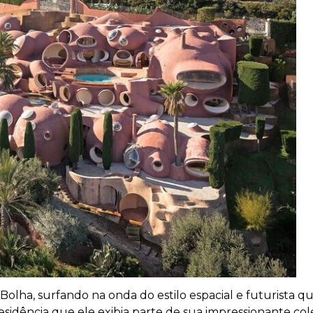
 Bolha, surfando na onda do estilo espacial e futurista q
esidência que ele exibia parte de sua impressionante col