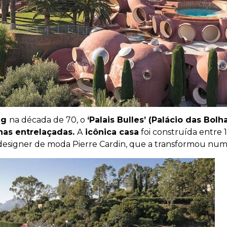
ag
na década de 70, o
‘Palais Bulles’ (Palácio das Bolh
has entrelaçadas.
A
icônica casa
foi construída entre 1
designer de moda Pierre Cardin, que a transformou numa