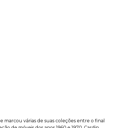
ue marcou várias de suas coleções entre o final
eção de móveis dos anos 1960 e 1970. Cardin,