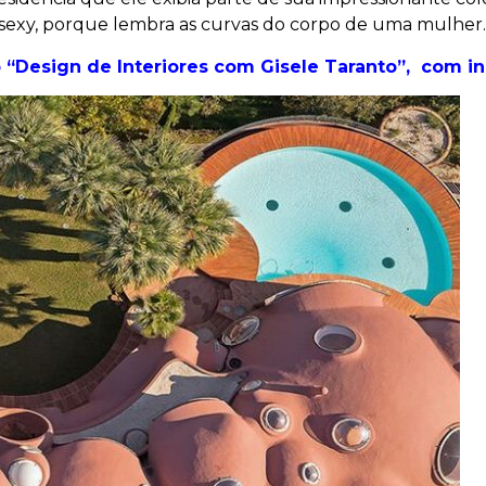
 sexy, porque lembra as curvas do corpo de uma mulher.
 “Design de Interiores com Gisele Taranto”, com iní