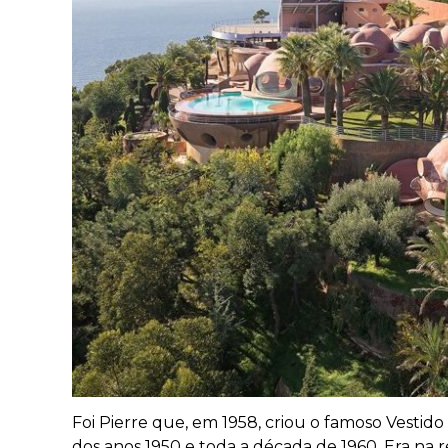
Foi Pierre que, em 1958, criou o famoso Vestido
dos anos 1950 e toda a década de 1960. Era na r