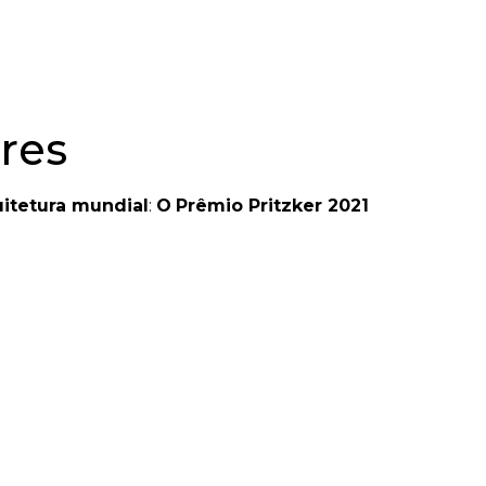
ores
uitetura mundial
:
O
Prêmio Pritzker 2021