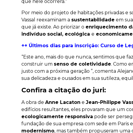
que nele ocorrerá.”
Por meio do projeto de habitações privadas e so
Vassal reexaminam a
sustentabilidade
em sua 
que já existe. Ao priorizar o
enriquecimento d
indivíduo social, ecológica
e
economicame
++
Últimos dias para inscrição:
Curso de Leg
“Este ano, mais do que nunca, sentimos que f
construir um
senso de coletividade
. Como e
justo com a próxima geração ”, comenta Aleja
sua delicadeza e ousados ​​em sua sutileza, eq
Confira a citação do juri:
A obra de
Anne Lacaton
e
Jean-Philippe Vas
edifícios resultantes, eles provaram que um
ecologicamente responsiva
pode ser perseg
fundação de sua empresa com sede em Paris e
modernismo
, mas também propuseram uma de