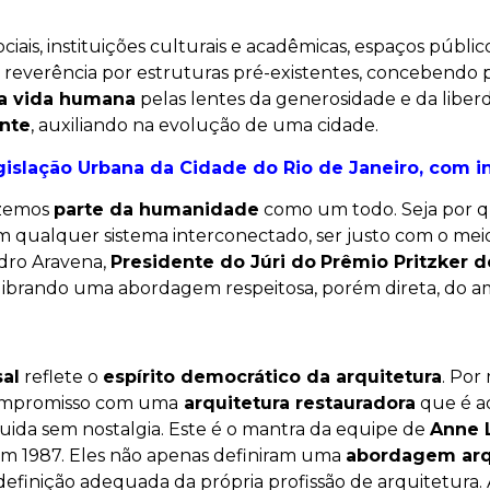
ciais, instituições culturais e acadêmicas, espaços públ
reverência por estruturas pré-existentes, concebendo p
a vida humana
pelas lentes da generosidade e da liber
nte
, auxiliando na evolução de uma cidade.
islação Urbana da Cidade do Rio de Janeiro, com in
azemos
parte da humanidade
como um todo.
Seja por q
m qualquer sistema interconectado, ser justo com o mei
ndro Aravena,
Presidente do Júri do
Prêmio Pritzker d
uilibrando uma abordagem respeitosa, porém direta, do a
sal
reflete o
espírito democrático da arquitetura
. Por
 compromisso com uma
arquitetura restauradora
que é 
uida sem nostalgia.
Este é o mantra da equipe de
Anne 
m 1987. Eles não apenas definiram uma
abordagem arq
finição adequada da própria profissão de arquitetura.