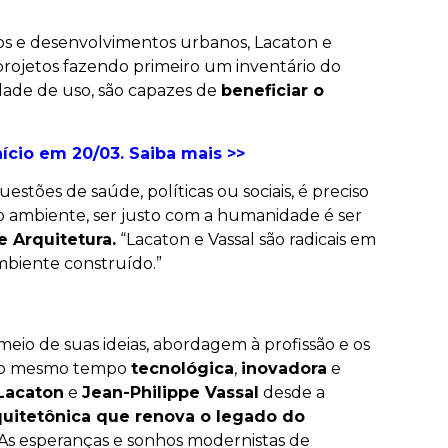
icos e desenvolvimentos urbanos, Lacaton e
rojetos fazendo primeiro um inventário do
dade de uso, são capazes de
beneficiar o
ício em 20/03. Saiba mais >>
uestões de saúde, políticas ou sociais, é preciso
o ambiente, ser justo com a humanidade é ser
e Arquitetura.
“Lacaton e Vassal são radicais em
mbiente construído.”
 meio de suas ideias, abordagem à profissão e os
ao mesmo tempo
tecnológica
,
inovadora
e
Lacaton
e
Jean-Philippe Vassal
desde a
uitetônica que renova o legado do
As esperanças e sonhos modernistas de