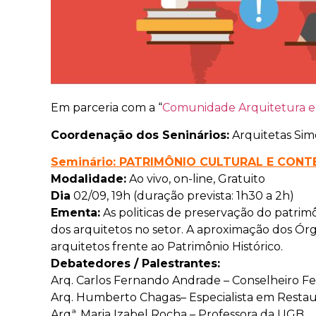
Em parceria com a “
Comunidade Arquitetura 
Coordenação dos Seninários:
Arquitetas Sim
S
eminário: PATRIMÔNIO CULTURAL E CON
Modalidade:
Ao vivo, on-line, Gratuito
Dia
02/09, 19h (duração prevista: 1h30 a 2h)
Ementa:
As politicas de preservação do patrimô
dos arquitetos no setor. A aproximação dos Ór
arquitetos frente ao Patrimônio Histórico.
Debatedores / Palestrantes:
Arq. Carlos Fernando Andrade – Conselheiro Fe
Arq. Humberto Chagas– Especialista em Restau
Arqª. Maria Izabel Rocha – Professora da UGB