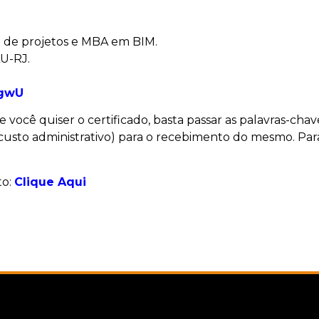
o de projetos e MBA em BIM.
AU-RJ.
xgwU
se você quiser o certificado, basta passar as palavras-c
custo administrativo) para o recebimento do mesmo. Para so
to:
Clique Aqui