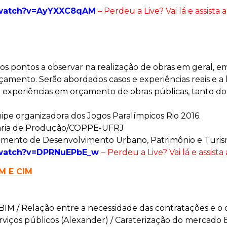
/watch?v=AyYXXC8qAM
– Perdeu a Live? Vai lá e assista
pontos a observar na realização de obras em geral, em e
amento. Serão abordados casos e experiências reais e a 
 experiências em orçamento de obras públicas, tanto do l
uipe organizadora dos Jogos Paralímpicos Rio 2016.
nharia de Produção/COPPE-UFRJ
tamento de Desenvolvimento Urbano, Patrimônio e Turi
/watch?v=DPRNuEPbE_w
– Perdeu a Live? Vai lá e assist
M E CIM
BIM / Relação entre a necessidade das contratações e
erviços públicos (Alexander) / Caraterização do mercad