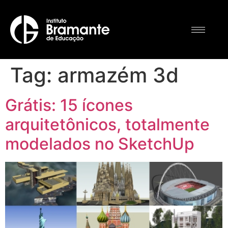
Tag:
armazém 3d
Grátis: 15 ícones
arquitetônicos, totalmente
modelados no SketchUp