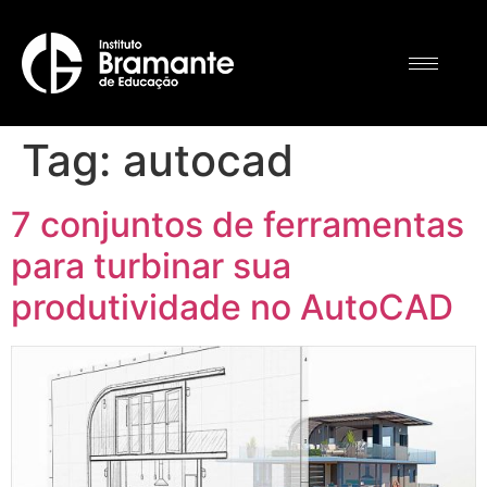
Tag:
autocad
7 conjuntos de ferramentas
para turbinar sua
produtividade no AutoCAD