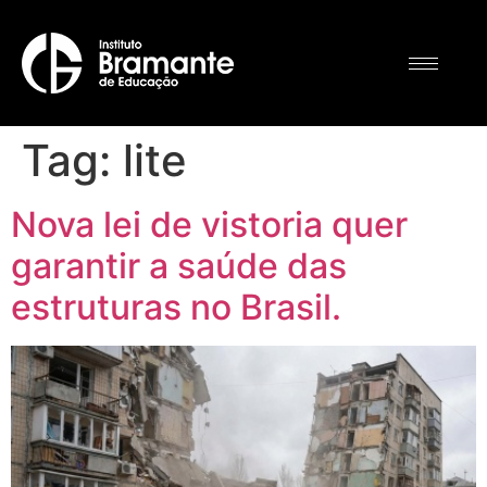
Tag:
lite
Nova lei de vistoria quer
garantir a saúde das
estruturas no Brasil.