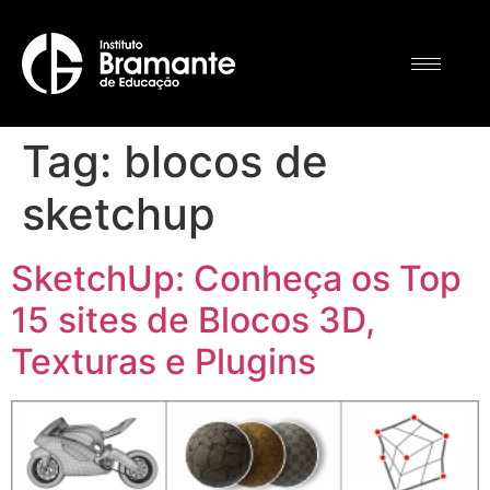
Tag:
blocos de
sketchup
SketchUp: Conheça os Top
15 sites de Blocos 3D,
Texturas e Plugins