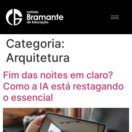
Categoria:
Arquitetura
Fim das noites em claro?
Como a IA está restagando
o essencial